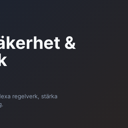
äkerhet &
k
lexa regelverk, stärka
g.