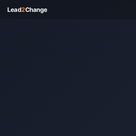
Lead
2
Change